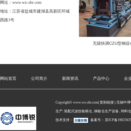
网址：www.wx-zbr.com
地址：江苏省盐城市建湖县高新区环城
西路3号
无级快调CZU型钢设
网站首页
公司简介
新闻资讯
产品中心
企
Copyright© www.wx-zbr.com(
复制链接
) 无锡中
生产:
装配式波纹板粮仓
,
钢板仓生产设备
,
饲料
技术支持：
备案号：
苏ICP备1902563